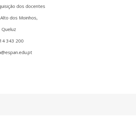
quisição dos docentes
Alto dos Moinhos,
 Queluz
14 343 200
ca@espan.edu.pt